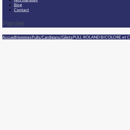
Blog
Contact
Panier
Accueil
Hommes
Pulls/Cardigans/Gilets
PULL ROLAND BICOLORE et 