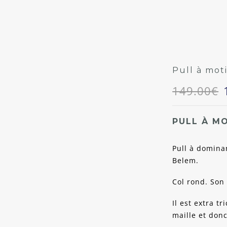
Pull à mo
149.00
€
PULL À M
Pull à domina
Belem.
Col rond. Son 
Il est extra t
maille et donc