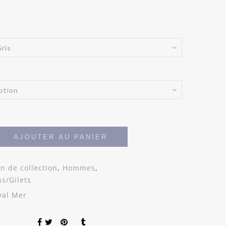
AJOUTER AU PANIER
in de collection
,
Hommes
,
ns/Gilets
yal Mer