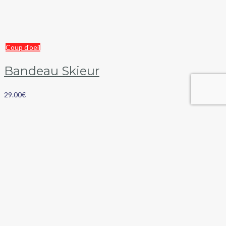
Coup d'oeil
Bandeau Skieur
29.00
€
Panier
Catégories de produits
Suivez-nous sur nos réseaux sociaux