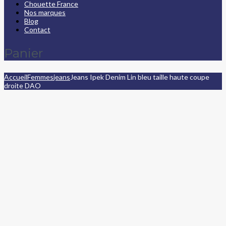
Chouette France
Nos marques
Blog
Contact
Panier
Accueil
Femmes
jeans
Jeans Ipek Denim Lin bleu taille haute coupe
droite DAO