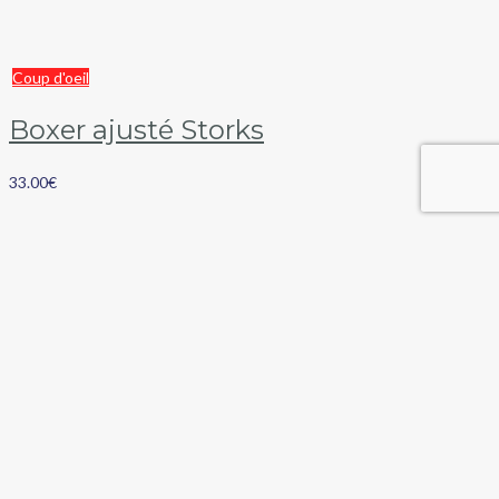
Coup d'oeil
Boxer ajusté Storks
33.00
€
Panier
Catégories de produits
Suivez-nous sur nos réseaux sociaux