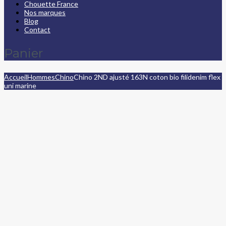
Chouette France
Nos marques
Blog
Contact
Panier
Accueil
Hommes
Chino
Chino 2ND ajusté 163N coton bio filidenim flex
uni marine