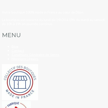
Votre boutique 100% made in France au cœur de Dijon.
La boutique est ouverte du lundi de 14h30 à 19h, du mardi au samedi
de 10h à 19h en journée continue.
MENU
Blog
Contact
Conditions Générales de Vente
Mentions Légales