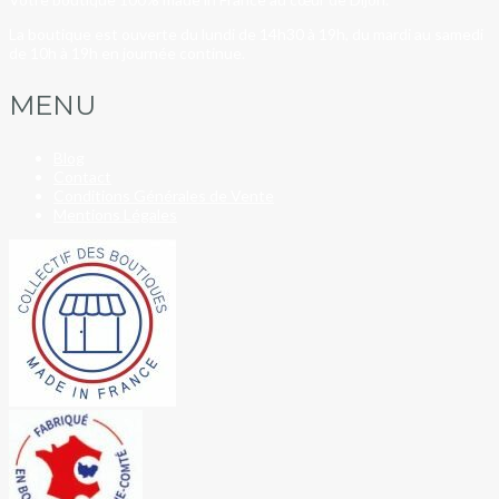
La boutique est ouverte du lundi de 14h30 à 19h, du mardi au samedi
de 10h à 19h en journée continue.
MENU
Blog
Contact
Conditions Générales de Vente
Mentions Légales