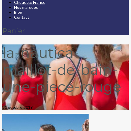
Chouette France
Nos marques
Blog
Contact
Panier
la-nautica-
maillot-de-bain-
une-piece-rouge
31 octobre 2019