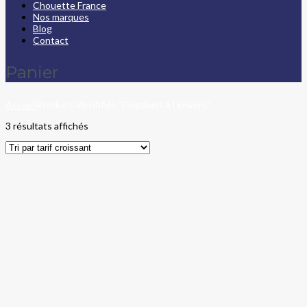
Chouette France
Nos marques
Blog
Contact
Panier
Accueil
Produits identifiés “Dagobert à L'envers”
3 résultats affichés